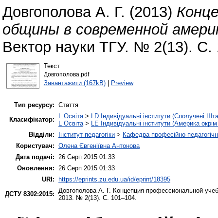
Довгополова А. Г.
(2013)
Конце
общины в современной амери
Вектор науки ТГУ. № 2(13). С.
Текст
Довгополова.pdf
Завантажити (167kB)
|
Preview
Тип ресурсу:
Стаття
L Освіта
>
LD Індивідуальні інститути (Сполучені Шта
Класифікатор:
L Освіта
>
LE Індивідуальні інститути (Америка окрі
Відділи:
Інститут педагогіки
>
Кафедра професійно-педагогічної
Користувач:
Олена Євгеніївна Антонова
Дата подачі:
26 Серп 2015 01:33
Оновлення:
26 Серп 2015 01:33
URI:
https://eprints.zu.edu.ua/id/eprint/18395
Довгополова А. Г.
Концепция профессиональной учеб
ДСТУ 8302:2015:
2013. № 2(13). С. 101–104.