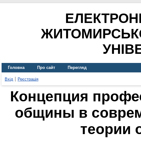
ЕЛЕКТРОН
ЖИТОМИРСЬК
УНІВ
Головна
Про сайт
Перегляд
Вхід
Реєстрація
Концепция профе
общины в совре
теории 