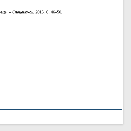
раць. – Спецвипуск
. 2015. С. 46–50.