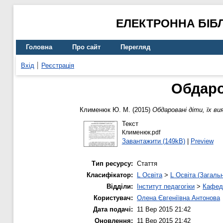
ЕЛЕКТРОННА БІБ
Головна
Про сайт
Перегляд
Вхід
Реєстрація
Обдаро
Клименюк Ю. М.
(2015)
Обдаровані діти, їх в
Текст
Клименюк.pdf
Завантажити (149kB)
|
Preview
Тип ресурсу:
Стаття
Класифікатор:
L Освіта
>
L Освіта (Загаль
Відділи:
Інститут педагогіки
>
Кафедр
Користувач:
Олена Євгеніївна Антонова
Дата подачі:
11 Вер 2015 21:42
Оновлення:
11 Вер 2015 21:42