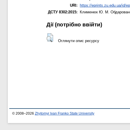
URI:
https://eprints.zu.edu.ua/id/e
ДСТУ 8302:2015:
Клименюк Ю. М.
Обдаровані 
Дії ​​(потрібно ввійти)
Оглянути опис ресурсу
© 2008–2026
Zhytomyr Ivan Franko State University