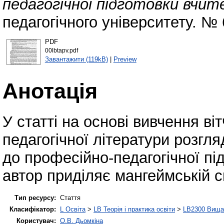
педагогічної підготовки вчит
педагогічного університету. № 
PDF
00lbtapv.pdf
Завантажити (119kB)
|
Preview
Анотація
У статті на основі вивчення ві
педагогічної літератури розгля
до професійно-педагогічної пі
автор приділяє мангеймській си
Тип ресурсу:
Стаття
Класифікатор:
L Освіта
>
LB Теорія і практика освіти
>
LB2300 Вища 
Користувач:
О.В. Дьомкіна