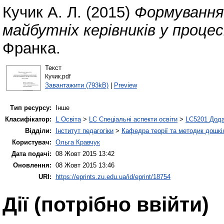
Кучик А. Л.
(2015)
Формування 
майбутніх керівників у процес
Франка.
Текст
Кучик.pdf
Завантажити (793kB)
|
Preview
Тип ресурсу:
Інше
Класифікатор:
L Освіта
>
LC Спеціальні аспекти освіти
>
LC5201 Дода
Відділи:
Інститут педагогіки
>
Кафедра теорії та методик дошкіл
Користувач:
Ольга Кравчук
Дата подачі:
08 Жовт 2015 13:42
Оновлення:
08 Жовт 2015 13:46
URI:
https://eprints.zu.edu.ua/id/eprint/18754
Дії ​​(потрібно ввійти)