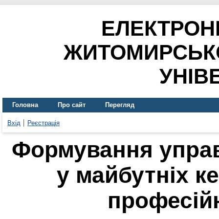
ЕЛЕКТРОН
ЖИТОМИРСЬК
УНІВ
Головна
Про сайт
Перегляд
Вхід
Реєстрація
Формування управ
у майбутніх ке
професійн