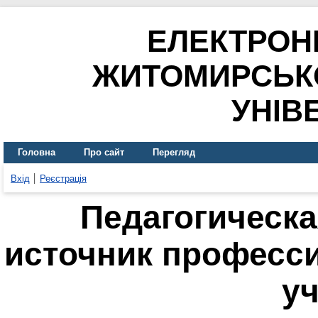
ЕЛЕКТРОН
ЖИТОМИРСЬК
УНІВ
Головна
Про сайт
Перегляд
Вхід
Реєстрація
Педагогическа
источник професс
у