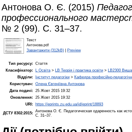
Антонова О. Є.
(2015)
Педагог
профессионального мастерс
№ 2 (99). С. 31–37.
Текст
Антонова.pdf
Завантажити (312kB)
|
Preview
Тип ресурсу:
Стаття
Класифікатор:
L Освіта
>
LB Теорія і практика освіти
>
LB2300 Вища 
Відділи:
Інститут педагогіки
>
Кафедра професійно-педагогічної
Користувач:
Олена Євгеніївна Антонова
Дата подачі:
25 Жовт 2015 19:32
Оновлення:
25 Жовт 2015 19:32
URI:
https://eprints.zu.edu.ua/id/eprint/18893
Антонова О. Є.
Педагогическая одаренность как ист
ДСТУ 8302:2015:
С. 31–37.
Дії ​​(потрібно ввійти)