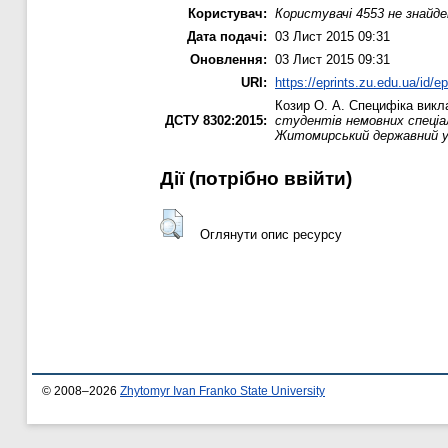
Користувач:
Користувачі 4553 не знайде
Дата подачі:
03 Лист 2015 09:31
Оновлення:
03 Лист 2015 09:31
URI:
https://eprints.zu.edu.ua/id/e
Козир О. А.
Специфіка викла
ДСТУ 8302:2015:
студентів немовних спеціал
Житомирський державний ун
Дії ​​(потрібно ввійти)
Оглянути опис ресурсу
© 2008–2026
Zhytomyr Ivan Franko State University