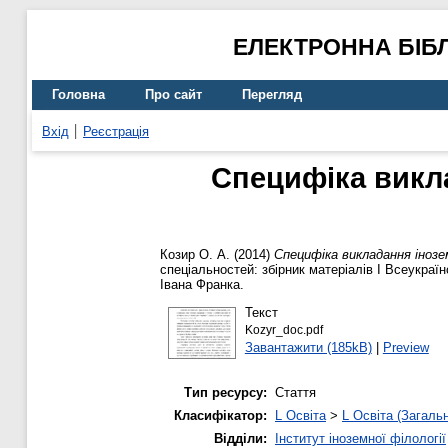
ЕЛЕКТРОННА БІБ
Головна
Про сайт
Перегляд
Вхід
Реєстрація
Специфіка викл
Козир О. А.
(2014)
Специфіка викладання інозе
спеціальностей: збірник матеріалів І Всеукраї
Івана Франка.
Текст
Kozyr_doc.pdf
Завантажити (185kB)
|
Preview
Тип ресурсу:
Стаття
Класифікатор:
L Освіта
>
L Освіта (Загаль
Відділи:
Інститут іноземної філології