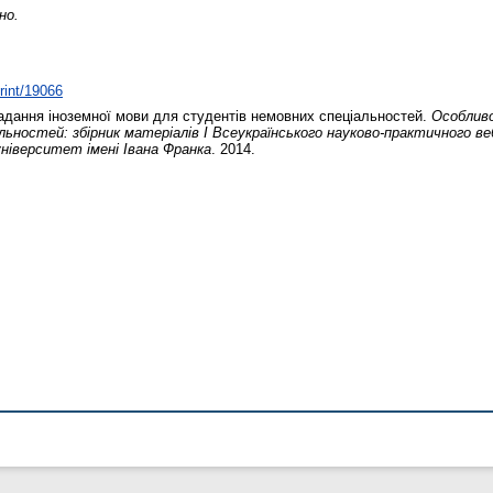
но.
print/19066
дання іноземної мови для студентів немовних спеціальностей.
Особливо
ьностей: збірник матеріалів І Всеукраїнського науково-практичного ве
іверситет імені Івана Франка
. 2014.