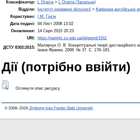
Класифікатор:
L Освіта
>
L Освіта (Загальне)
Відділи:
Інститут іноземної філології
>
Кафедра англійської мо
Користувач:
І.М. Гінгін
Дата подачі:
04 Лист 2008 13:02
Оновлення:
14 Серп 2015 20:23
URI:
https://eprints.zu.edu.ua/id/eprint/1911
Малярчук О. В.
Концептуальні теорії дистанційного на
ДСТУ 8302:2015:
Івана Франка
. 2008. № 37. С. 178–181.
Дії ​​(потрібно ввійти)
Оглянути опис ресурсу
© 2008–2026
Zhytomyr Ivan Franko State University