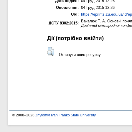
Дата подачі:
04 Груд 2015 12:26
Оновлення:
04 Груд 2015 12:26
URI:
https://eprints.zu.edu.ua/id/e
Вакалюк Т. А.
Основні понят
ДСТУ 8302:2015:
Дев’ятої міжнародної конфе
Дії ​​(потрібно ввійти)
Оглянути опис ресурсу
© 2008–2026
Zhytomyr Ivan Franko State University