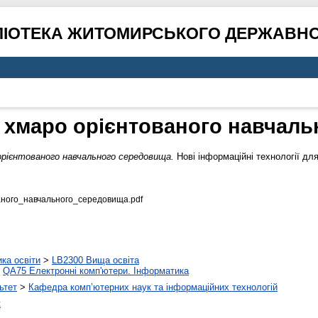
ЛІОТЕКА ЖИТОМИРСЬКОГО ДЕРЖАВНО
 хмаро орієнтованого навчал
рієнтованого навчального середовища.
Нові інформаційні технології для
ного_навчального_середовища.pdf
ика освіти
>
LB2300 Вища освіта
>
QA75 Електронні комп'ютери. Інформатика
ьтет
>
Кафедра комп’ютерних наук та інформаційних технологій
к