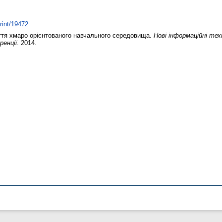
print/19472
тя хмаро орієнтованого навчального середовища.
Нові інформаційні техн
ренції
. 2014.