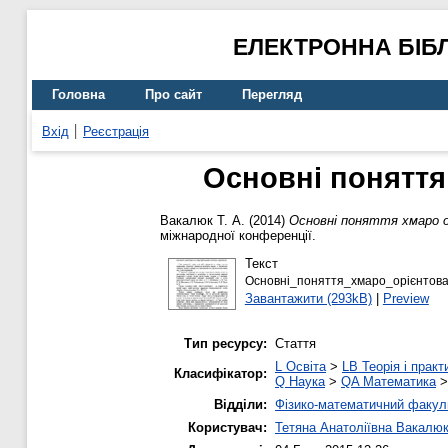
ЕЛЕКТРОННА БІБ
Головна
Про сайт
Перегляд
Вхід
Реєстрація
Основні поняття
Вакалюк Т. А.
(2014)
Основні поняття хмаро о
міжнародної конференції.
Текст
Основні_поняття_хмаро_орієнтова
Завантажити (293kB)
|
Preview
Тип ресурсу:
Стаття
L Освіта
>
LB Теорія і практ
Класифікатор:
Q Наука
>
QA Математика
Відділи:
Фізико-математичний факул
Користувач:
Тетяна Анатоліївна Вакалю