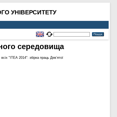
ГО УНІВЕРСИТЕТУ
ьного середовища
 всіх "ІТЕА 2014": збірка праць Дев’ятої