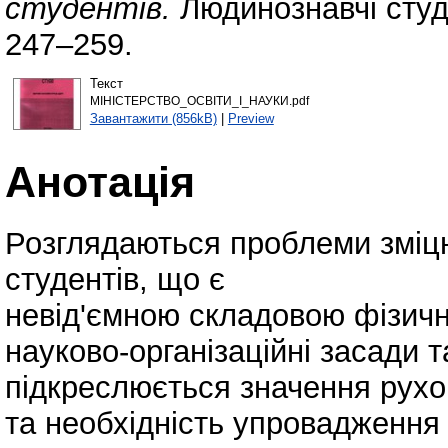
студентів.
Людинознавчі студі
247–259.
Текст
МІНІСТЕРСТВО_ОСВІТИ_І_НАУКИ.pdf
Завантажити (856kB)
|
Preview
Анотація
Розглядаються проблеми зміц
студентів, що є
невід'ємною складовою фізичн
науково-організаційні засади т
підкреслюється значення рухов
та необхідність упровадження