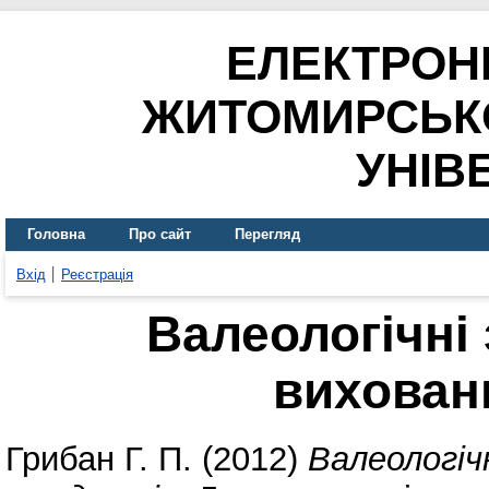
ЕЛЕКТРОН
ЖИТОМИРСЬК
УНІВ
Головна
Про сайт
Перегляд
Вхід
Реєстрація
Валеологічні
вихован
Грибан Г. П.
(2012)
Валеологіч