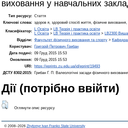
виховання у навчальних закла
Тип ресурсу:
Стаття
Ключові слова:
здоров я, здоровий спосіб життя, фізичне виховання, 
L Освіта
>
LB Теорія і практика освіти
Класифікатор:
L Освіта
>
LB Теорія і практика освіти
>
LB2300 Вища 
Відділи:
Факультет фізичного виховання та спорту
>
Кафедра 
Користувач:
Григорій Петрович Грибан
Дата подачі:
09 Груд 2015 15:53
Оновлення:
09 Груд 2015 15:53
URI:
https://eprints.zu.edu.ua/id/eprint/19493
ДСТУ 8302:2015:
Грибан Г. П.
Валеологічні засади фізичного виховання
Дії ​​(потрібно ввійти)
Оглянути опис ресурсу
© 2008–2026
Zhytomyr Ivan Franko State University