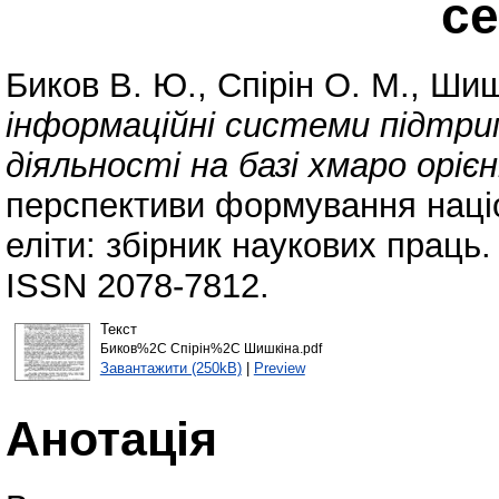
се
Биков В. Ю.
,
Спірін О. М.
,
Шиш
інформаційні системи підтри
діяльності на базі хмаро оріє
перспективи формування націо
еліти: збірник наукових праць. 
ISSN 2078-7812.
Текст
Биков%2C Спірін%2C Шишкіна.pdf
Завантажити (250kB)
|
Preview
Анотація