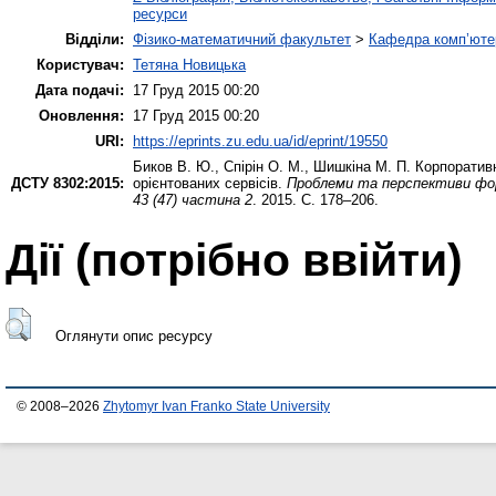
ресурси
Відділи:
Фізико-математичний факультет
>
Кафедра комп’ютер
Користувач:
Тетяна Новицька
Дата подачі:
17 Груд 2015 00:20
Оновлення:
17 Груд 2015 00:20
URI:
https://eprints.zu.edu.ua/id/eprint/19550
Биков В. Ю.
,
Спірін О. М.
,
Шишкіна М. П.
Корпоративні
ДСТУ 8302:2015:
орієнтованих сервісів.
Проблеми та перспективи форм
43 (47) частина 2
. 2015. С. 178–206.
Дії ​​(потрібно ввійти)
Оглянути опис ресурсу
© 2008–2026
Zhytomyr Ivan Franko State University