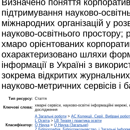
Визначено поняття корпорати
підтримування науково-освітнь
міжнародних організацій у розв
науково-освітнього простору; 
хмаро орієнтованих корпорати
охарактеризовано шляхи форм
інформації в Україні з викорис
зокрема відкритих журнальних 
науково-метричних сервісів і б
Тип ресурсу:
Стаття
хмарні сервіси, науково-освітні інформаційні мережі,
Ключові слова:
дослідження
A Загальні роботи
>
AC Колекції. Серії. Вибрані робо
L Освіта
>
LB Теорія і практика освіти
Класифікатор:
Q Наука
>
Q Наука (Загальне)
Z Бібліографія, Бібліотекознавство, і Загальні Інфор