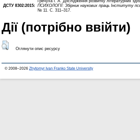
Гречуха І. А.
Дослідження розвитку літературних здіб
ДСТУ 8302:2015:
ПСИХОЛОГІЇ: Збірник наукових праць Інституту псих
№ 11. С. 311–317.
Дії ​​(потрібно ввійти)
Оглянути опис ресурсу
© 2008–2026
Zhytomyr Ivan Franko State University