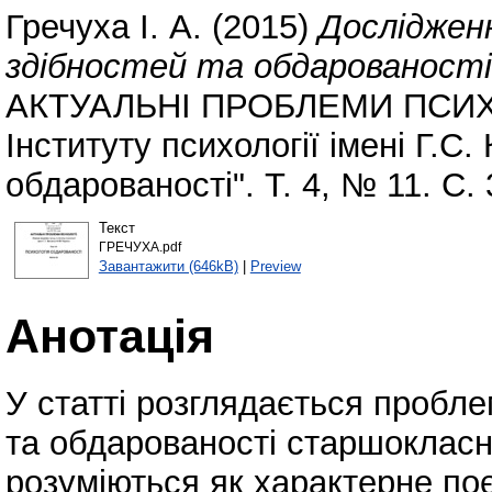
Гречуха І. А.
(2015)
Досліджен
здібностей та обдарованості 
АКТУАЛЬНІ ПРОБЛЕМИ ПСИХОЛ
Інституту психології імені Г.
обдарованості". Т. 4, № 11. С.
Текст
ГРЕЧУХА.pdf
Завантажити (646kB)
|
Preview
Анотація
У статті розглядається пробле
та обдарованості старшокласни
розуміються як характерне по