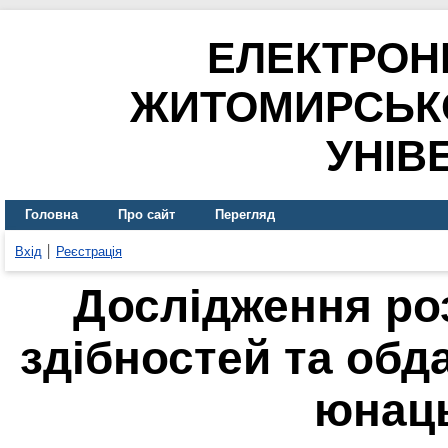
ЕЛЕКТРОН
ЖИТОМИРСЬК
УНІВ
Головна
Про сайт
Перегляд
Вхід
Реєстрація
Дослідження ро
здібностей та обд
юнаць