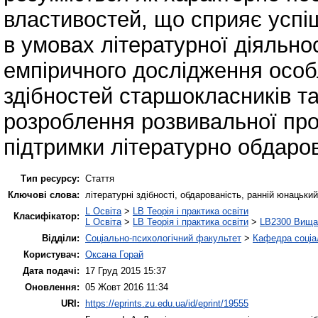
властивостей, що сприяє успі
в умовах літературної діяльно
емпіричного дослідження особ
здібностей старшокласників та
розроблення розвивальної про
підтримки літературно обдаро
Тип ресурсу:
Стаття
Ключові слова:
літературні здібності, обдарованість, ранній юнацький
L Освіта
>
LB Теорія і практика освіти
Класифікатор:
L Освіта
>
LB Теорія і практика освіти
>
LB2300 Вища 
Відділи:
Соціально-психологічний факультет
>
Кафедра соціал
Користувач:
Оксана Горай
Дата подачі:
17 Груд 2015 15:37
Оновлення:
05 Жовт 2016 11:34
URI:
https://eprints.zu.edu.ua/id/eprint/19555