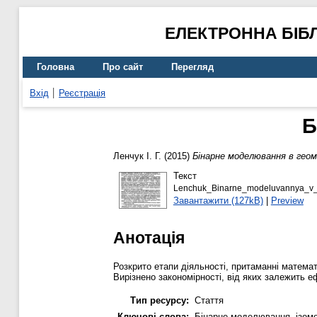
ЕЛЕКТРОННА БІБ
Головна
Про сайт
Перегляд
Вхід
Реєстрація
Б
Ленчук І. Г.
(2015)
Бінарне моделювання в геом
Текст
Lenchuk_Binarne_modeluvannya_v_g
Завантажити (127kB)
|
Preview
Анотація
Розкрито етапи діяльності, притаманні матема
Вирізнено закономірності, від яких залежить 
Тип ресурсу:
Стаття
Ключові слова:
Бінарне моделювання, ізомо