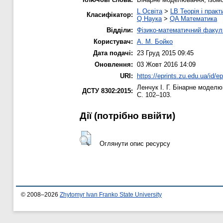
L Освіта
>
LB Теорія і практ
Класифікатор:
Q Наука
>
QA Математика
Відділи:
Фізико-математичний факул
Користувач:
А. М. Бойко
Дата подачі:
23 Груд 2015 09:45
Оновлення:
03 Жовт 2016 14:09
URI:
https://eprints.zu.edu.ua/id/e
Ленчук І. Г.
Бінарне моделюв
ДСТУ 8302:2015:
С. 102–103.
Дії ​​(потрібно ввійти)
Оглянути опис ресурсу
© 2008–2026
Zhytomyr Ivan Franko State University