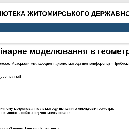
ЛІОТЕКА ЖИТОМИРСЬКОГО ДЕРЖАВНО
інарне моделювання в геометр
етрії.
Матеріали міжнародної науково-методичної конференції «Проблеми
eometrii.pdf
тичному моделюванню як методу пізнання в евклідовій геометрії.
ефективність роботи під час моделювання.
рфний образ, інциденції, метрики.