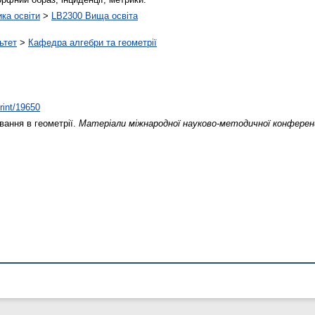
ика освіти
>
LB2300 Вища освіта
ьтет
>
Кафедра алгебри та геометрії
print/19650
ання в геометрії.
Матеріали міжнародної науково-методичної конферен