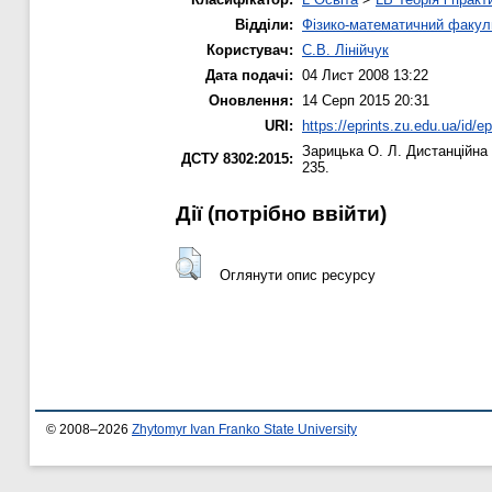
Відділи:
Фізико-математичний факул
Користувач:
С.В. Лінійчук
Дата подачі:
04 Лист 2008 13:22
Оновлення:
14 Серп 2015 20:31
URI:
https://eprints.zu.edu.ua/id/ep
Зарицька О. Л.
Дистанційна 
ДСТУ 8302:2015:
235.
Дії ​​(потрібно ввійти)
Оглянути опис ресурсу
© 2008–2026
Zhytomyr Ivan Franko State University