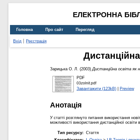
ЕЛЕКТРОННА БІБ
Головна
Про сайт
Перегляд
Вхід
Реєстрація
Дистанційна
Зарицька О. Л.
(2003)
Дистанційна освіта як н
PDF
03zolnit.pdf
Завантажити (123kB)
|
Preview
Анотація
У статті розглянуто питання використання нов
можливості використання дистанційної освіти 
Тип ресурсу:
Стаття
Класифікатор:
L Освіта
>
LB Теорія і практ