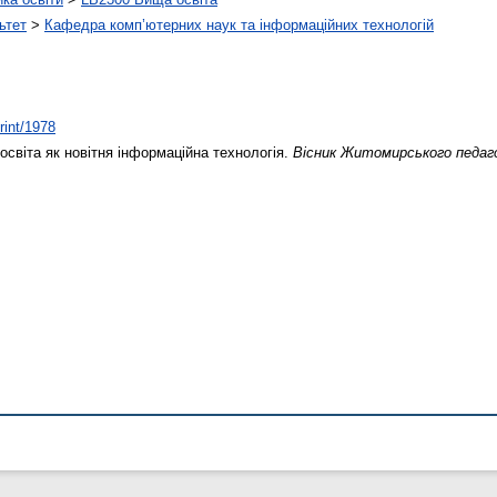
ьтет
>
Кафедра комп’ютерних наук та інформаційних технологій
rint/1978
освіта як новітня інформаційна технологія.
Вісник Житомирського педаг