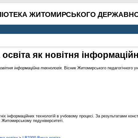
ЛІОТЕКА ЖИТОМИРСЬКОГО ДЕРЖАВНО
 освіта як новітня інформаційн
овітня інформаційна технологія.
Вісник Житомирського педагогічного ун
ітніх інформаційних технологій в учбовому процесі. За результатами кон
в Житомирському педуніверситеті.
ика освіти
>
LB2300 Вища освіта