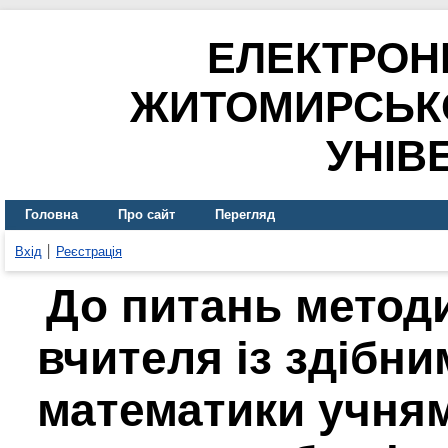
ЕЛЕКТРОН
ЖИТОМИРСЬК
УНІВ
Головна
Про сайт
Перегляд
Вхід
Реєстрація
До питань метод
вчителя із здібн
математики учням