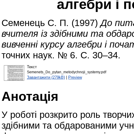
алгебри і п
Семенець С. П.
(1997)
До пит
вчителя із здібними та обда
вивченні курсу алгебри і почат
точних наук. № 6. С. 30–34.
Текст
Semenets_Do_pytan_metodychnoji_systemy.pdf
Завантажити (279kB)
|
Preview
Анотація
У роботі розкрито роль творчих
здібними та обдарованими учн