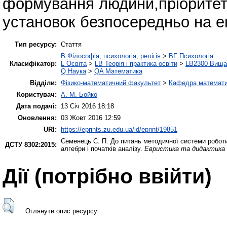
формування людини,пріоритеті
установок безпосередньо на е
Тип ресурсу:
Стаття
B Філософія, психологія, релігія
>
BF Психологія
Класифікатор:
L Освіта
>
LB Теорія і практика освіти
>
LB2300 Вища 
Q Наука
>
QA Математика
Відділи:
Фізико-математичний факультет
>
Кафедра математич
Користувач:
А. М. Бойко
Дата подачі:
13 Січ 2016 18:18
Оновлення:
03 Жовт 2016 12:59
URI:
https://eprints.zu.edu.ua/id/eprint/19851
Семенець С. П.
До питань методичної системи роботи
ДСТУ 8302:2015:
алгебри і початків аналізу.
Евристика та дидактика 
Дії ​​(потрібно ввійти)
Оглянути опис ресурсу