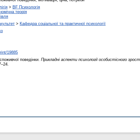
ігія
>
BF Психологія
номічна теорія
івля
акультет
>
Кафедра соціальної та практичної психології
ко
print/19885
споживчої поведінки.
Прикладні аспекти психології особистісного зрос
7–24.