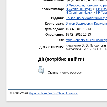
B Філософія, психологія, рел
Класифікатор:
H Суспільні Науки
>
HB Еко
H Суспільні Науки
>
HF Торг
Відділи:
Соціально-психологічний ф
Користувач:
Віктор Васильович Киричен
Дата подачі:
15 Січ 2016 13:13
Оновлення:
15 Січ 2016 13:13
URI:
https://eprints.zu.edu.ua/id/e
Кириченко В. В.
Психологія 
ДСТУ 8302:2015:
викладачів.
. 2015. № 1. С. 1
Дії ​​(потрібно ввійти)
Оглянути опис ресурсу
© 2008–2026
Zhytomyr Ivan Franko State University