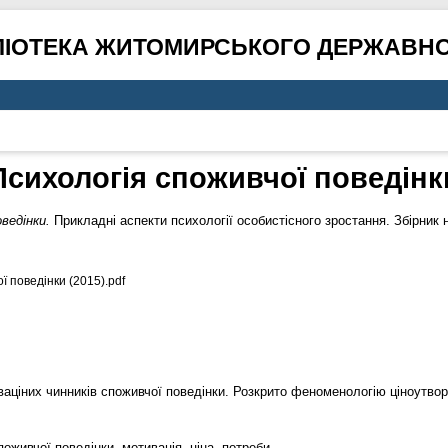
ЛІОТЕКА ЖИТОМИРСЬКОГО ДЕРЖАВНО
Психологія споживчої поведінк
ведінки.
Прикладні аспекти психології особистісного зростання. Збірник 
ї поведінки (2015).pdf
аціних чинників споживчої поведінки. Розкрито феноменологію ціноутвор
поживчої поведінки, мотивація, ціна, потреби