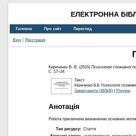
ЕЛЕКТРОННА БІБ
Головна
Про сайт
Перегляд
Вхід
Реєстрація
Кириченко В. В.
(2015)
Психологія споживчої по
С. 17–24.
Текст
Кириченко В.В. Психологія споживчо
Завантажити (483kB)
|
Preview
Анотація
Робота присвячена визначенню основних мотив
Тип ресурсу:
Стаття
Ключові слова:
ціноутворення, психологія с