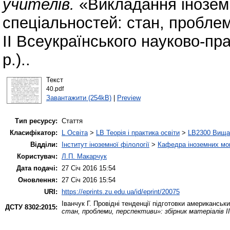
учителів.
«Викладання інозем
спеціальностей: стан, проблем
ІІ Всеукраїнського науково-пр
р.)..
Текст
40.pdf
Завантажити (254kB)
|
Preview
Тип ресурсу:
Стаття
Класифікатор:
L Освіта
>
LB Теорія і практика освіти
>
LB2300 Вища 
Відділи:
Інститут іноземної філології
>
Кафедра іноземних мов 
Користувач:
Л.П. Макарчук
Дата подачі:
27 Січ 2016 15:54
Оновлення:
27 Січ 2016 15:54
URI:
https://eprints.zu.edu.ua/id/eprint/20075
Іванчук Г.
Провідні тенденції підготовки американськ
ДСТУ 8302:2015:
стан, проблеми, перспективи»: збірник матеріалів ІІ