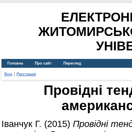
ЕЛЕКТРОН
ЖИТОМИРСЬК
УНІВ
Головна
Про сайт
Перегляд
Вхід
Реєстрація
Провідні тен
американс
Іванчук Г.
(2015)
Провідні тен