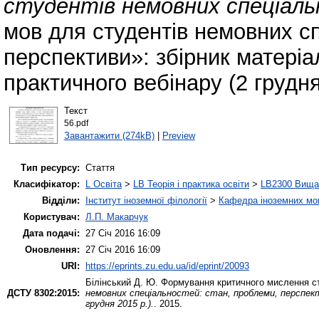
студентів немовних спеціаль
мов для студентів немовних с
перспективи»: збірник матеріал
практичного вебінару (2 грудня
Текст
56.pdf
Завантажити (274kB)
|
Preview
Тип ресурсу:
Стаття
Класифікатор:
L Освіта
>
LB Теорія і практика освіти
>
LB2300 Вища 
Відділи:
Інститут іноземної філології
>
Кафедра іноземних мов 
Користувач:
Л.П. Макарчук
Дата подачі:
27 Січ 2016 16:09
Оновлення:
27 Січ 2016 16:09
URI:
https://eprints.zu.edu.ua/id/eprint/20093
Білінський Д. Ю.
Формування критичного мислення ст
ДСТУ 8302:2015:
немовних спеціальностей: стан, проблеми, перспекти
грудня 2015 р.).
. 2015.