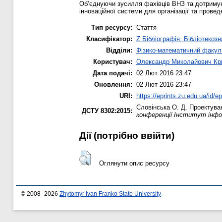
Об’єднуючи зусилля фахівців ВНЗ та дотримую
інноваційної системи для організації та прове
Тип ресурсу:
Стаття
Класифікатор:
Z Бібліографія, Бібліотекоз
Відділи:
Фізико-математичний факул
Користувач:
Олександр Миколайович Кр
Дата подачі:
02 Лют 2016 23:47
Оновлення:
02 Лют 2016 23:47
URI:
https://eprints.zu.edu.ua/id/e
Словінська О. Д.
Проектуван
ДСТУ 8302:2015:
конференції Інститут інфор
Дії ​​(потрібно ввійти)
Оглянути опис ресурсу
© 2008–2026
Zhytomyr Ivan Franko State University