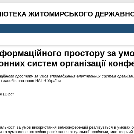
ЛІОТЕКА ЖИТОМИРСЬКОГО ДЕРЖАВНО
нформаційного простору за ум
онних систем організації конф
ційного простору за умов впровадження електронних систем організаці
 і засобів навчання НАПН України.
 (1).pdf
іяльності за умов використання веб-конференцій реалізується в умовах о
та зумовлене потребою розв’язання актуальної проблеми, має творчий хар