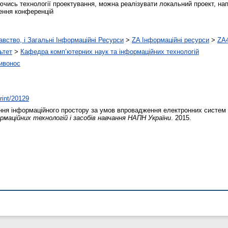
чись технології проектування, можна реалізувати локальний проект, на
дення конференцій
навство, і Загальні Інформаційні Ресурси
>
ZA Інформаційні ресурси
>
ZA4
ьтет
>
Кафедра комп’ютерних наук та інформаційних технологій
ивонос
print/20129
ня інформаційного простору за умов впровадження електронних систем о
маційних технологій і засобів навчання НАПН України
. 2015.