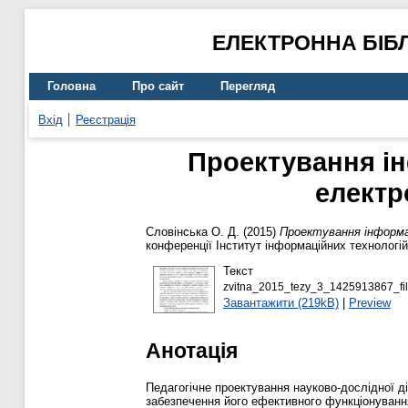
ЕЛЕКТРОННА БІБ
Головна
Про сайт
Перегляд
Вхід
Реєстрація
Проектування і
електр
Словінська О. Д.
(2015)
Проектування інформа
конференції Інститут інформаційних технологій
Текст
zvitna_2015_tezy_3_1425913867_file
Завантажити (219kB)
|
Preview
Анотація
Педагогічне проектування науково-дослідної д
забезпечення його ефективного функціонування 