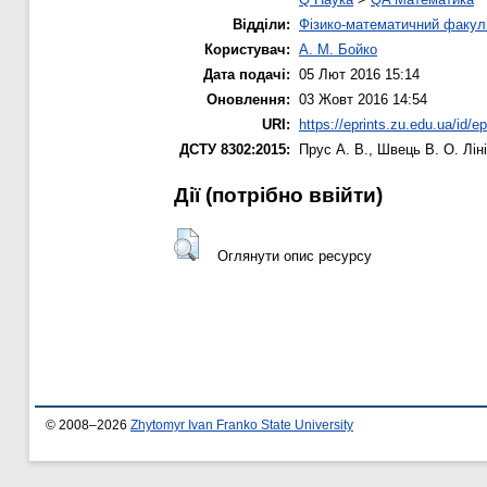
Відділи:
Фізико-математичний факул
Користувач:
А. М. Бойко
Дата подачі:
05 Лют 2016 15:14
Оновлення:
03 Жовт 2016 14:54
URI:
https://eprints.zu.edu.ua/id/e
ДСТУ 8302:2015:
Прус А. В.
,
Швець В. О.
Ліні
Дії ​​(потрібно ввійти)
Оглянути опис ресурсу
© 2008–2026
Zhytomyr Ivan Franko State University