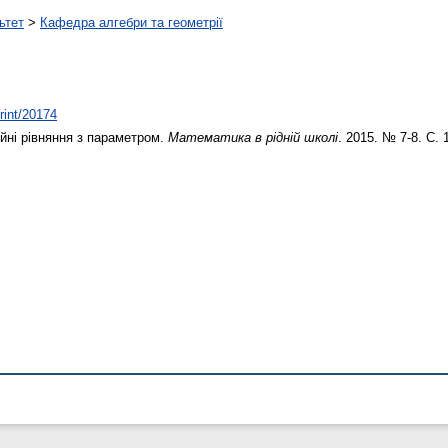
ьтет
>
Кафедра алгебри та геометрії
print/20174
йні рівняння з параметром.
Математика в рідній школі
. 2015. № 7-8. С. 