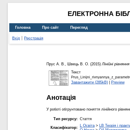
ЕЛЕКТРОННА БІБ
Головна
Про сайт
Перегляд
Вхід
Реєстрація
Прус А. В.
,
Швець В. О.
(2015)
Лінійні рівнянн
Текст
Prus_Linijni_rivnyannya_z_parametr
Завантажити (285kB)
|
Preview
Анотація
У роботі обгрунтовано поняття лінійного рівня
Тип ресурсу:
Стаття
L Освіта
>
LB Теорія і практ
Класифікатор:
Q Наука
>
QA Математика