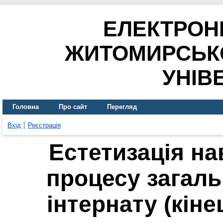
ЕЛЕКТРОН
ЖИТОМИРСЬК
УНІВ
Головна
Про сайт
Перегляд
Вхід
Реєстрація
Естетизація н
процесу загаль
інтернату (кіне