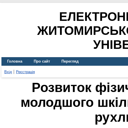
ЕЛЕКТРОН
ЖИТОМИРСЬК
УНІВ
Головна
Про сайт
Перегляд
Вхід
Реєстрація
Розвиток фізи
молодшого шкіл
рухл