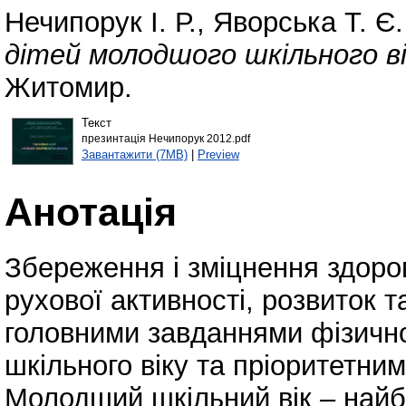
Нечипорук І. Р.
,
Яворська Т. Є.
дітей молодшого шкільного ві
Житомир.
Текст
презинтація Нечипорук 2012.pdf
Завантажити (7MB)
|
Preview
Анотація
Збереження і зміцнення здоров
рухової активності, розвиток 
головними завданнями фізичн
шкільного віку та пріоритетни
Молодший шкільний вік – найб