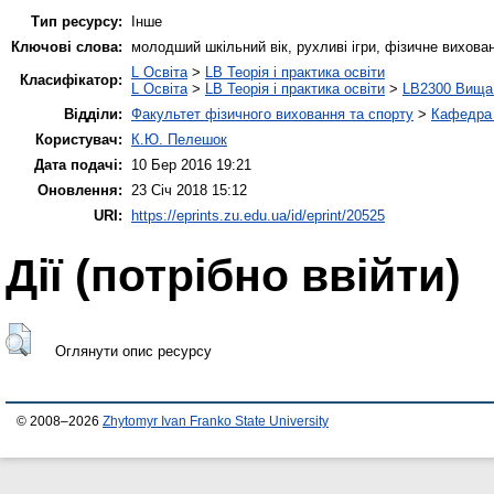
Тип ресурсу:
Інше
Ключові слова:
молодший шкільний вік, рухливі ігри, фізичне вихован
L Освіта
>
LB Теорія і практика освіти
Класифікатор:
L Освіта
>
LB Теорія і практика освіти
>
LB2300 Вища 
Відділи:
Факультет фізичного виховання та спорту
>
Кафедра 
Користувач:
К.Ю. Пелешок
Дата подачі:
10 Бер 2016 19:21
Оновлення:
23 Січ 2018 15:12
URI:
https://eprints.zu.edu.ua/id/eprint/20525
Дії ​​(потрібно ввійти)
Оглянути опис ресурсу
© 2008–2026
Zhytomyr Ivan Franko State University