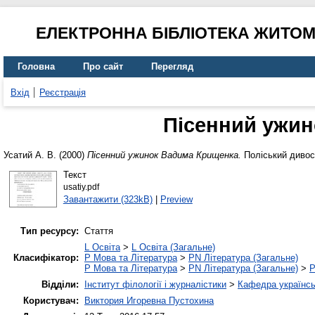
ЕЛЕКТРОННА БІБЛІОТЕКА ЖИТО
Головна
Про сайт
Перегляд
Вхід
Реєстрація
Пісенний ужи
Усатий А. В.
(2000)
Пісенний ужинок Вадима Крищенка.
Поліський дивосві
Текст
usatiy.pdf
Завантажити (323kB)
|
Preview
Тип ресурсу:
Стаття
L Освіта
>
L Освіта (Загальне)
Класифікатор:
P Мова та Література
>
PN Література (Загальне)
P Мова та Література
>
PN Література (Загальне)
>
P
Відділи:
Інститут філології і журналістики
>
Кафедра українськ
Користувач:
Виктория Игоревна Пустохина