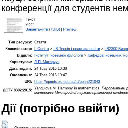
конференції для студентів нем
Текст
9.pdf
Завантажити (73kB)
|
Preview
Тип ресурсу:
Стаття
Класифікатор:
L Освіта
>
LB Теорія і практика освіти
>
LB2300 Вища 
Відділи:
Інститут іноземної філології
>
Кафедра іноземних мов 
Користувач:
Л.П. Макарчук
Дата подачі:
24 Трав 2016 10:38
Оновлення:
24 Трав 2016 10:47
URI:
https://eprints.zu.edu.ua/id/eprint/21043
Yangulova M.
Harmony in mathematics.
Перспективи р
ДСТУ 8302:2015:
матеріалів Міжнародної науково-практичної конфере
Дії ​​(потрібно ввійти)
Оглянути опис ресурсу