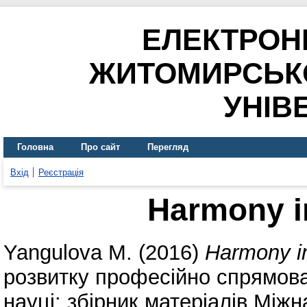
ЕЛЕКТРОН
ЖИТОМИРСЬК
УНІВ
Головна
Про сайт
Перегляд
Вхід
Реєстрація
Harmony i
Yangulova M.
(2016)
Harmony i
розвитку професійно спрямова
науці: збірник матеріалів Між