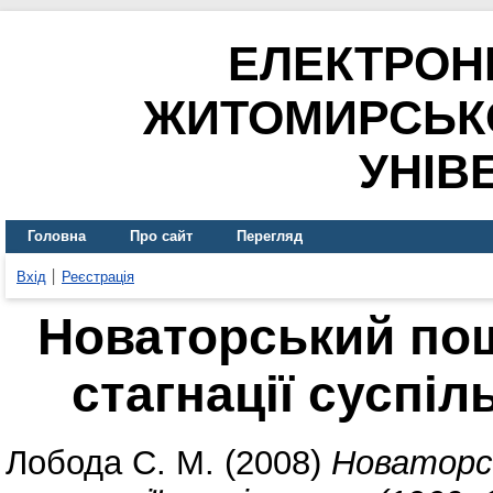
ЕЛЕКТРОН
ЖИТОМИРСЬК
УНІВ
Головна
Про сайт
Перегляд
Вхід
Реєстрація
Новаторський пош
стагнації суспіл
Лобода С. М.
(2008)
Новаторсь