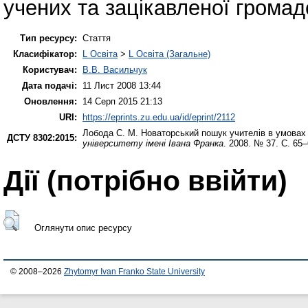
учених та зацікавленої громад
Тип ресурсу:
Стаття
Класифікатор:
L Освіта
>
L Освіта (Загальне)
Користувач:
В.В. Васильчук
Дата подачі:
11 Лист 2008 13:44
Оновлення:
14 Серп 2015 21:13
URI:
https://eprints.zu.edu.ua/id/eprint/2112
Лобода С. М.
Новаторський пошук учителів в умовах с
ДСТУ 8302:2015:
університету імені Івана Франка
. 2008. № 37. С. 65–
Дії ​​(потрібно ввійти)
Оглянути опис ресурсу
© 2008–2026
Zhytomyr Ivan Franko State University