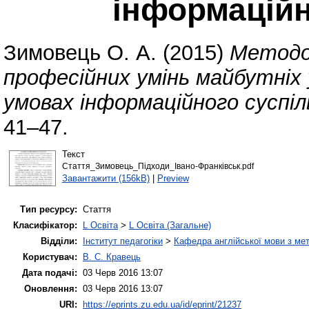
інформаційн
Зимовець О. А.
(2015)
Методол
професійних умінь майбутніх 
умовах інформаційного суспі
41–47.
Текст
Стаття_Зимовець_Підходи_Івано-Франківськ.pdf
Завантажити (156kB)
|
Preview
Тип ресурсу:
Стаття
Класифікатор:
L Освіта
>
L Освіта (Загальне)
Відділи:
Інститут педагогіки
>
Кафедра англійської мови з мет
Користувач:
В. С. Кравець
Дата подачі:
03 Черв 2016 13:07
Оновлення:
03 Черв 2016 13:07
URI:
https://eprints.zu.edu.ua/id/eprint/21237