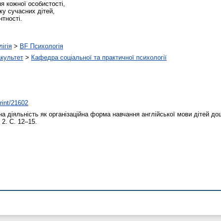
я кожної особистості,
ку сучасних дітей,
нтності.
ігія
>
BF Психологія
акультет
>
Кафедра соціальної та практичної психології
print/21602
а діяльність як організаційна форма навчання англійської мови дітей дош
 2. С. 12–15.