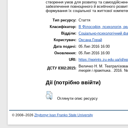
створення умов для розвитку та самоздійсненн
забезпечення повноцінного й всебічного розвит
формування їх соціальної та життєвої компете
Тип ресурсу:
Стаття
Класифікатор:
B Філософія, психологія, рел
Відділи:
Соціально-психологічний ф
Користувач:
Оксана Горай
Дата подачі:
05 Лип 2016 16:00
Оновлення:
05 Лип 2016 16:00
URI:
https://eprints.zu.edu.ua/id/e
Величко Н. М.
Театралізован
ДСТУ 8302:2015:
теорія і практика.
. 2016. №
Дії ​​(потрібно ввійти)
Оглянути опис ресурсу
© 2008–2026
Zhytomyr Ivan Franko State University