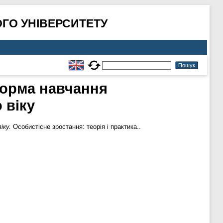
ГО УНІВЕРСИТЕТУ
форма навчання
 віку
іку.
Особистісне зростання: теорія і практика..