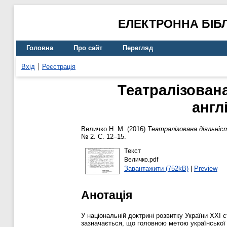
ЕЛЕКТРОННА БІБ
Головна
Про сайт
Перегляд
Вхід
Реєстрація
Театралізован
англ
Величко Н. М.
(2016)
Театралізована діяльніст
№ 2. С. 12–15.
Текст
Величко.pdf
Завантажити (752kB)
|
Preview
Анотація
У національній доктрині розвитку України XXI с
зазначається, що головною метою української 