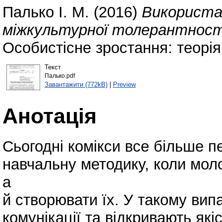
Палько І. М.
(2016)
Використан
міжкультурної толерантності
Особистісне зростання: теорія 
Текст
Палько.pdf
Завантажити (772kB)
|
Preview
Анотація
Сьогодні комікси все більше 
навчальну методику, коли мол
а
й створювати їх. У такому ви
комунікації та відкривають якіс