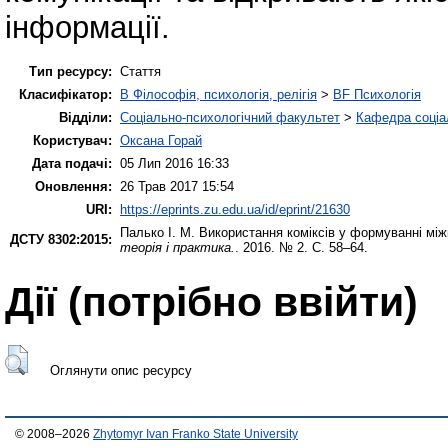
інформації.
Тип ресурсу:
Стаття
Класифікатор:
B Філософія, психологія, релігія
>
BF Психологія
Відділи:
Соціально-психологічний факультет
>
Кафедра соціа
Користувач:
Оксана Горай
Дата подачі:
05 Лип 2016 16:33
Оновлення:
26 Трав 2017 15:54
URI:
https://eprints.zu.edu.ua/id/eprint/21630
Палько І. М.
Використання коміксів у формуванні міжк
ДСТУ 8302:2015:
теорія і практика.
. 2016. № 2. С. 58–64.
Дії ​​(потрібно ввійти)
Оглянути опис ресурсу
© 2008–2026
Zhytomyr Ivan Franko State University