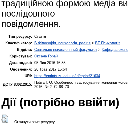
традиційною формою медіа ви
послідовного
повідомлення.
Тип ресурсу:
Стаття
Класифікатор:
B Філософія, психологія, релігія
>
BF Психологія
Відділи:
Соціально-психологічний факультет
>
Кафедра еконо
Користувач:
Оксана Горай
Дата подачі:
05 Лип 2016 16:35
Оновлення:
26 Трав 2017 15:54
URI:
https://eprints.zu.edu.ua/id/eprint/21634
Пойта І. О.
Особливості застосування концепції «cros
ДСТУ 8302:2015:
2016. № 2. С. 68–70.
Дії ​​(потрібно ввійти)
Оглянути опис ресурсу