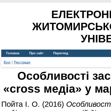
ЕЛЕКТРОН
ЖИТОМИРСЬК
УНІВ
Головна
Про сайт
Перегляд
Вхід
Реєстрація
Особливості зас
«cross медіа» у ма
Пойта І. О.
(2016)
Особливості