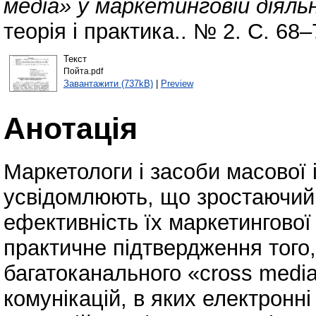
медіа» у маркетинговій діяль
теорія і практика.. № 2. С. 68–
Текст
Пойта.pdf
Завантажити (737kB)
|
Preview
Анотація
Маркетологи і засоби масової 
усвідомлюють, що зростаючий 
ефективність їх маркетингової
практичне підтвердження того
багатоканального «cross media
комунікацій, в яких електронн