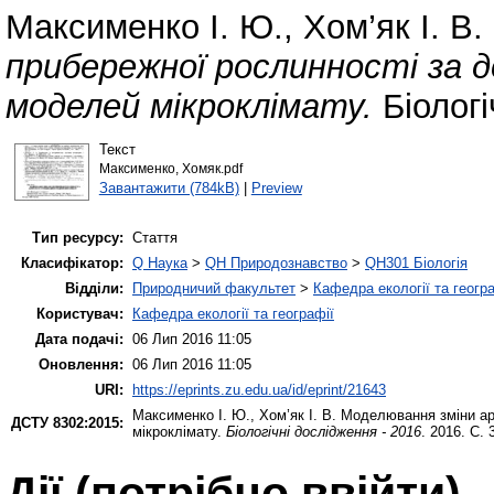
Максименко І. Ю.
,
Хом’як І. В.
прибережної рослинності за 
моделей мікроклімату.
Біологі
Текст
Максименко, Хомяк.pdf
Завантажити (784kB)
|
Preview
Тип ресурсу:
Стаття
Класифікатор:
Q Наука
>
QH Природознавство
>
QH301 Біологія
Відділи:
Природничий факультет
>
Кафедра екології та геогр
Користувач:
Кафедра екології та географії
Дата подачі:
06 Лип 2016 11:05
Оновлення:
06 Лип 2016 11:05
URI:
https://eprints.zu.edu.ua/id/eprint/21643
Максименко І. Ю.
,
Хом’як І. В.
Моделювання зміни аре
ДСТУ 8302:2015:
мікроклімату.
Біологічні дослідження - 2016
. 2016. С. 
Дії ​​(потрібно ввійти)