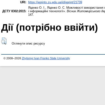
URI:
https://eprints.zu.edu.ua/id/eprint/21739
Яценко О. І.
,
Яценко О. С.
Можливості використання н
ДСТУ 8302:2015:
і інформаційні технології».
Вісник Житомирського дер
147.
Дії ​​(потрібно ввійти)
Оглянути опис ресурсу
© 2008–2026
Zhytomyr Ivan Franko State University