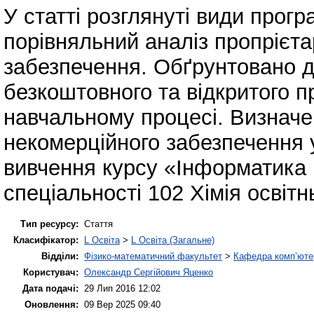
У статті розглянуті види прог
порівняльний аналіз пропрієта
забезпечення. Обґрунтовано до
безкоштовного та відкритого 
навчальному процесі. Визначе
некомерційного забезпечення 
вивчення курсу «Інформатика і
спеціальності 102 Хімія освітн
Тип ресурсу:
Стаття
Класифікатор:
L Освіта
>
L Освіта (Загальне)
Відділи:
Фізико-математичний факультет
>
Кафедра комп’ютер
Користувач:
Олександр Сергійович Яценко
Дата подачі:
29 Лип 2016 12:02
Оновлення:
09 Вер 2025 09:40