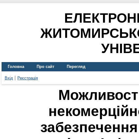
ЕЛЕКТРОН
ЖИТОМИРСЬК
УНІВ
Головна
Про сайт
Перегляд
Вхід
Реєстрація
Можливост
некомерційн
забезпечення