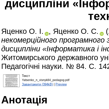
дисципліни «Інфор
тех
Яценко О. І.
,
Яценко О. С.
(
некомерційного програмного з
дисципліни «Інформатика і ін
Житомирського державного уні
Педагогічні науки. № 84. С. 1
Текст
Yatsenko_n_visnyk84_pedagog.pdf
Завантажити (394kB)
|
Preview
Анотація