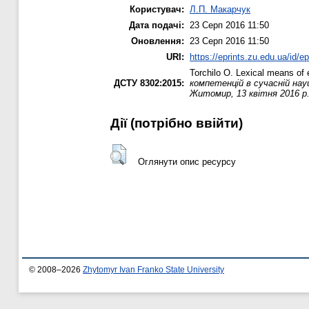
Користувач:
Л.П. Макарчук
Дата подачі:
23 Серп 2016 11:50
Оновлення:
23 Серп 2016 11:50
URI:
https://eprints.zu.edu.ua/id/e
Torchilo O.
Lexical means of e
ДСТУ 8302:2015:
компетенцій в сучасній нау
Житомир, 13 квітня 2016 р./
Дії ​​(потрібно ввійти)
Оглянути опис ресурсу
© 2008–2026
Zhytomyr Ivan Franko State University