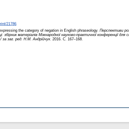
print/21786
xpressing the category of negation in English phraseology.
Перспективи ро
ці: збірник матеріалів Міжнародної науково-практичної конференції для
 за заг. ред. Н.М. Андрійчук
. 2016. С. 167–168.