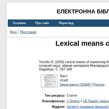
ЕЛЕКТРОННА БІБ
Головна
Про сайт
Перегляд
Вхід
Реєстрація
Lexical means o
Torchilo O.
(2016)
Lexical means of expressing th
сучасній науці: збірник матеріалів Міжнародної
Андрійчук. С. 167–168.
Текст
19.pdf
Завантажити (103kB)
|
Preview
Тип ресурсу:
Стаття
Класифікатор:
L Освіта
>
LB Теорія і практ
Відділи:
Інститут іноземної філології