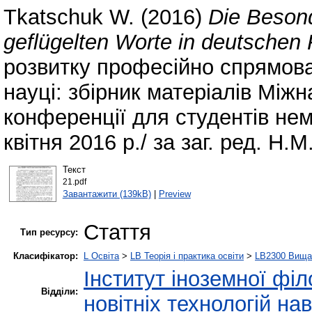
Tkatschuk W.
(2016)
Die Besond
geflügelten Worte in deutsche
розвитку професійно спрямова
науці: збірник матеріалів Між
конференції для студентів не
квітня 2016 р./ за заг. ред. Н.
Текст
21.pdf
Завантажити (139kB)
|
Preview
Стаття
Тип ресурсу:
Класифікатор:
L Освіта
>
LB Теорія і практика освіти
>
LB2300 Вища 
Інститут іноземної філ
Відділи:
новітніх технологій на