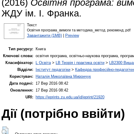
(2016)
Освітня програма: вим
ЖДУ ім. І. Франка.
Текст
Освітня програма_вимоги та методика_метод. рекоменд..pdf
Завантажити (1MB)
|
Preview
Тип ресурсу:
Книга
Ключові слова:
освітня програма, освітньо-наукова програма, програ
Класифікатор:
L Освіта
>
LB Теорія і практика освіти
>
LB2300 Вища 
Відділи:
Інститут педагогіки
>
Кафедра професійно-педагогічної
Користувач:
Наталія Миколаївна Мирончук
Дата подачі:
17 Вер 2016 08:42
Оновлення:
17 Вер 2016 08:42
URI:
https://eprints.zu.edu.ua/id/eprint/21920
Дії ​​(потрібно ввійти)