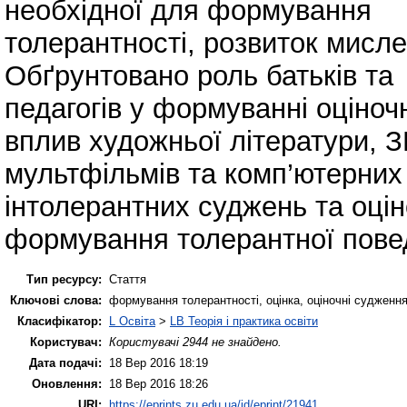
необхідної для формування
толерантності, розвиток мисле
Обґрунтовано роль батьків та
педагогів у формуванні оціноч
вплив художньої літератури, З
мультфільмів та комп’ютерних 
інтолерантних суджень та оцін
формування толерантної повед
Тип ресурсу:
Стаття
Ключові слова:
формування толерантності, оцінка, оціночні судження
Класифікатор:
L Освіта
>
LB Теорія і практика освіти
Користувач:
Користувачі 2944 не знайдено.
Дата подачі:
18 Вер 2016 18:19
Оновлення:
18 Вер 2016 18:26
URI:
https://eprints.zu.edu.ua/id/eprint/21941