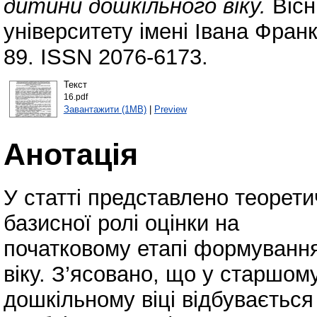
дитини дошкільного віку.
Вісн
університету імені Івана Франк
89. ISSN 2076-6173.
Текст
16.pdf
Завантажити (1MB)
|
Preview
Анотація
У статті представлено теорети
базисної ролі оцінки на
початковому етапі формування
віку. З’ясовано, що у старшом
дошкільному віці відбувається