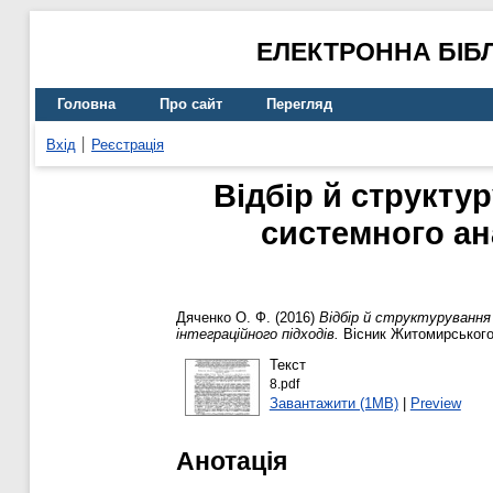
ЕЛЕКТРОННА БІБ
Головна
Про сайт
Перегляд
Вхід
Реєстрація
Відбір й структур
системного ана
Дяченко О. Ф.
(2016)
Відбір й структурування
інтеграційного підходів.
Вісник Житомирського 
Текст
8.pdf
Завантажити (1MB)
|
Preview
Анотація