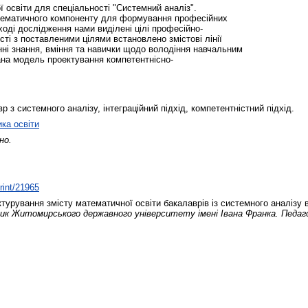
ї освіти для спеціальності "Системний аналіз".
атематичного компоненту для формування професійних
ході дослідження нами виділені цілі професійно-
сті з поставленими цілями встановлено змістові лінії
ні знання, вміння та навички щодо володіння навчальним
ана модель проектування компетентнісно-
р з системного аналізу, інтеграційний підхід, компетентністний підхід.
ика освіти
но.
print/21965
ктурування змісту математичної освіти бакалаврів із системного аналізу в
ник Житомирського державного університету імені Івана Франка. Педаго