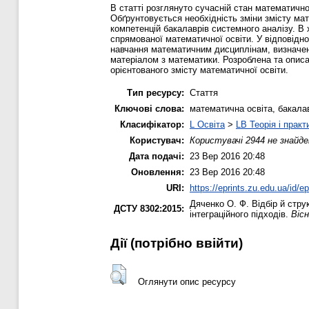
В статті розглянуто сучасній стан математично
Обґрунтовується необхідність зміни змісту м
компетенцій бакалаврів системного аналізу. В 
спрямованої математичної освіти. У відповідно
навчання математичним дисциплінам, визначен
матеріалом з математики. Розроблена та опис
орієнтованого змісту математичної освіти.
Тип ресурсу:
Стаття
Ключові слова:
математична освіта, бакалав
Класифікатор:
L Освіта
>
LB Теорія і практ
Користувач:
Користувачі 2944 не знайде
Дата подачі:
23 Вер 2016 20:48
Оновлення:
23 Вер 2016 20:48
URI:
https://eprints.zu.edu.ua/id/e
Дяченко О. Ф.
Відбір й стру
ДСТУ 8302:2015:
інтеграційного підходів.
Віс
Дії ​​(потрібно ввійти)
Оглянути опис ресурсу