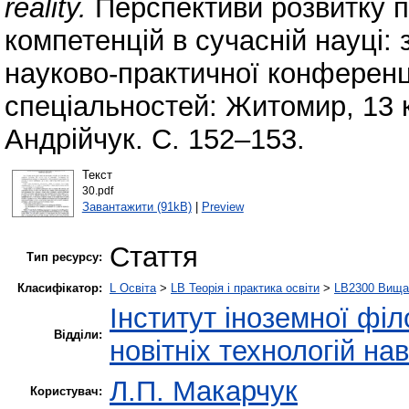
reality.
Перспективи розвитку 
компетенцій в сучасній науці:
науково-практичної конференц
спеціальностей: Житомир, 13 кв
Андрійчук. С. 152–153.
Текст
30.pdf
Завантажити (91kB)
|
Preview
Стаття
Тип ресурсу:
Класифікатор:
L Освіта
>
LB Теорія і практика освіти
>
LB2300 Вища 
Інститут іноземної філ
Відділи:
новітніх технологій на
Л.П. Макарчук
Користувач: