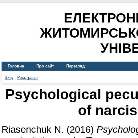
ЕЛЕКТРОН
ЖИТОМИРСЬК
УНІВ
Головна
Про сайт
Перегляд
Вхід
Реєстрація
Psychological pecul
of narcis
Riasenchuk N.
(2016)
Psychologi