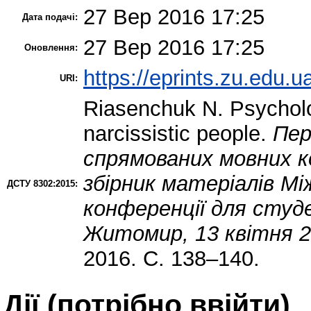
27 Вер 2016 17:25
Дата подачі:
27 Вер 2016 17:25
Оновлення:
https://eprints.zu.edu.u
URI:
Riasenchuk N.
Psycholog
narcissistic people.
Пер
спрямованих мовних ко
збірник матеріалів Мі
ДСТУ 8302:2015:
конференції для студ
Житомир, 13 квітня 20
2016. С. 138–140.
Дії ​​(потрібно ввійти)