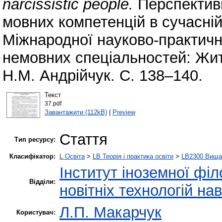
narcissistic people.
Перспектив
мовних компетенцій в сучасній 
Міжнародної науково-практичн
немовних спеціальностей: Житом
Н.М. Андрійчук. С. 138–140.
Текст
37.pdf
Завантажити (112kB)
|
Preview
Стаття
Тип ресурсу:
Класифікатор:
L Освіта
>
LB Теорія і практика освіти
>
LB2300 Вища 
Інститут іноземної філ
Відділи:
новітніх технологій на
Л.П. Макарчук
Користувач: