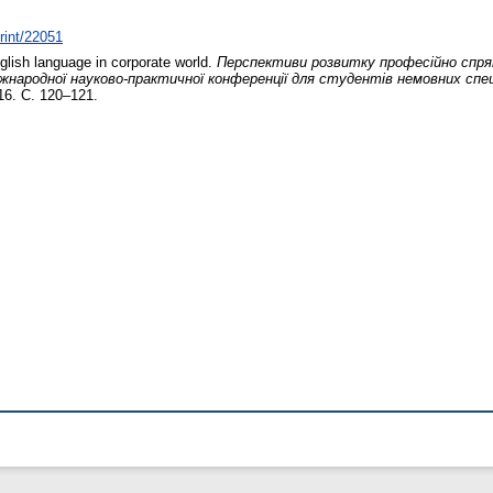
print/22051
lish language in corporate world.
Перспективи розвитку професійно спря
Міжнародної науково-практичної конференції для студентів немовних спе
16. С. 120–121.