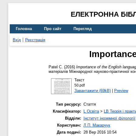
ЕЛЕКТРОННА БІБ
Головна
Про сайт
Перегляд
Вхід
Реєстрація
Importance
Patel C.
(2016)
Importance of the English languag
матеріалів Міжнародної науково-практичної кон
Текст
50.pdf
Завантажити (69kB)
|
Preview
Тип ресурсу:
Стаття
Класифікатор:
L Освіта
>
LB Теорія і практ
Відділи:
Інститут іноземної філології
Користувач:
Л.П. Макарчук
Дата подачі:
28 Вер 2016 10:54