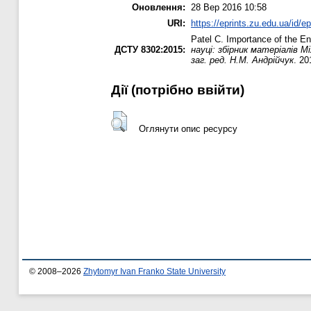
Оновлення:
28 Вер 2016 10:58
URI:
https://eprints.zu.edu.ua/id/e
Patel C.
Importance of the Eng
ДСТУ 8302:2015:
науці: збірник матеріалів 
заг. ред. Н.М. Андрійчук
. 20
Дії ​​(потрібно ввійти)
Оглянути опис ресурсу
© 2008–2026
Zhytomyr Ivan Franko State University