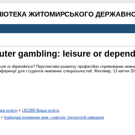
ЛІОТЕКА ЖИТОМИРСЬКОГО ДЕРЖАВНО
ter gambling: leisure or depen
sure or dependence?
Перспективи розвитку професійно спрямованих мовних
ференції для студентів немовних спеціальностей: Житомир, 13 квітня 2016
ика освіти
>
LB2300 Вища освіта
>
Кафедра іноземних мов і новітніх технологій навчання