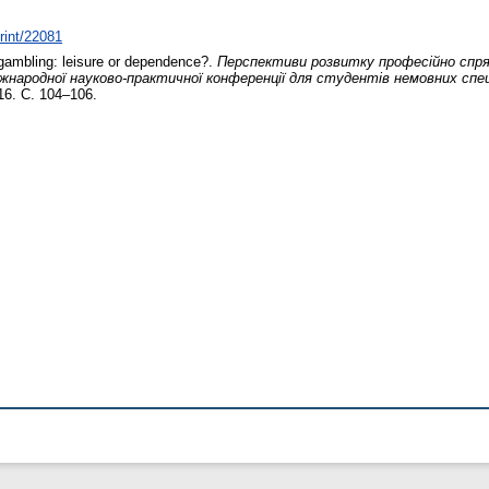
print/22081
ambling: leisure or dependence?.
Перспективи розвитку професійно спря
Міжнародної науково-практичної конференції для студентів немовних спе
16. С. 104–106.