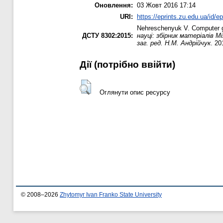
Оновлення:
03 Жовт 2016 17:14
URI:
https://eprints.zu.edu.ua/id/e
Nehreschenyuk V.
Computer g
ДСТУ 8302:2015:
науці: збірник матеріалів 
заг. ред. Н.М. Андрійчук
. 20
Дії ​​(потрібно ввійти)
Оглянути опис ресурсу
© 2008–2026
Zhytomyr Ivan Franko State University