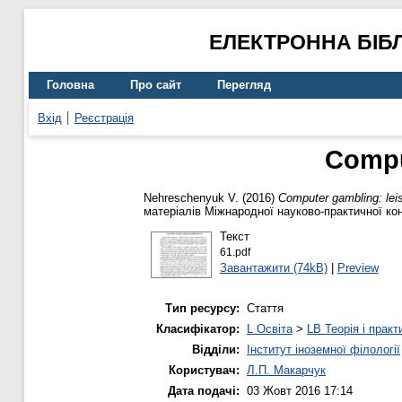
ЕЛЕКТРОННА БІБ
Головна
Про сайт
Перегляд
Вхід
Реєстрація
Compu
Nehreschenyuk V.
(2016)
Computer gambling: lei
матеріалів Міжнародної науково-практичної кон
Текст
61.pdf
Завантажити (74kB)
|
Preview
Тип ресурсу:
Стаття
Класифікатор:
L Освіта
>
LB Теорія і практ
Відділи:
Інститут іноземної філології
Користувач:
Л.П. Макарчук
Дата подачі:
03 Жовт 2016 17:14