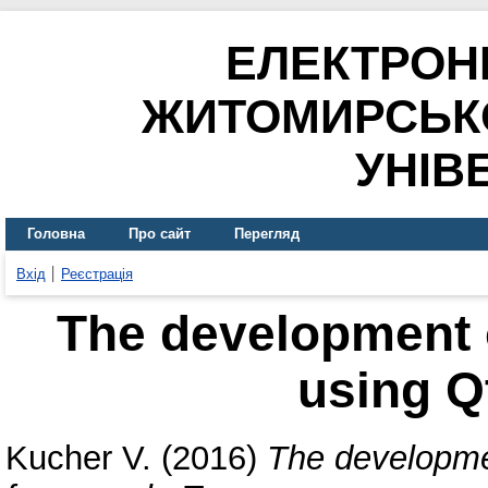
ЕЛЕКТРОН
ЖИТОМИРСЬК
УНІВ
Головна
Про сайт
Перегляд
Вхід
Реєстрація
The development o
using Q
Kucher V.
(2016)
The developmen