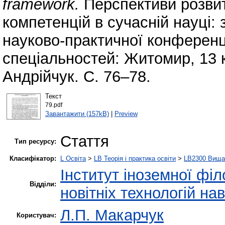
framework.
Перспективи розви
компетенцій в сучасній науці:
науково-практичної конференц
спеціальностей: Житомир, 13 кв
Андрійчук. С. 76–78.
Текст
79.pdf
Завантажити (157kB)
|
Preview
Стаття
Тип ресурсу:
Класифікатор:
L Освіта
>
LB Теорія і практика освіти
>
LB2300 Вища 
Інститут іноземної філ
Відділи:
новітніх технологій на
Л.П. Макарчук
Користувач: