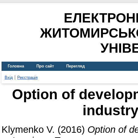
ЕЛЕКТРОН
ЖИТОМИРСЬК
УНІВ
Головна
Про сайт
Перегляд
Вхід
Реєстрація
Option of developm
industry
Klymenko V.
(2016)
Option of d