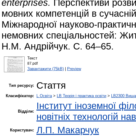
enterprises.
Перспективи розви
мовних компетенцій в сучасній 
Міжнародної науково-практичн
немовних спеціальностей: Житом
Н.М. Андрійчук. С. 64–65.
Текст
87.pdf
Завантажити (75kB)
|
Preview
Стаття
Тип ресурсу:
Класифікатор:
L Освіта
>
LB Теорія і практика освіти
>
LB2300 Вища 
Інститут іноземної філ
Відділи:
новітніх технологій на
Л.П. Макарчук
Користувач: