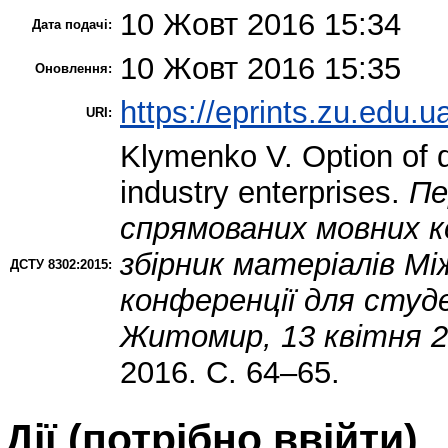
10 Жовт 2016 15:34
Дата подачі:
10 Жовт 2016 15:35
Оновлення:
https://eprints.zu.edu.u
URI:
Klymenko V.
Option of 
industry enterprises.
Пе
спрямованих мовних ко
збірник матеріалів Мі
ДСТУ 8302:2015:
конференції для студ
Житомир, 13 квітня 20
2016. С. 64–65.
Дії ​​(потрібно ввійти)