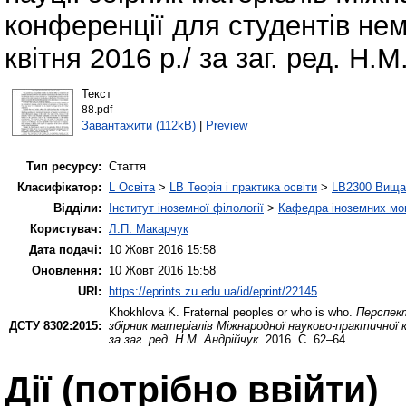
конференції для студентів не
квітня 2016 р./ за заг. ред. Н.
Текст
88.pdf
Завантажити (112kB)
|
Preview
Тип ресурсу:
Стаття
Класифікатор:
L Освіта
>
LB Теорія і практика освіти
>
LB2300 Вища 
Відділи:
Інститут іноземної філології
>
Кафедра іноземних мов 
Користувач:
Л.П. Макарчук
Дата подачі:
10 Жовт 2016 15:58
Оновлення:
10 Жовт 2016 15:58
URI:
https://eprints.zu.edu.ua/id/eprint/22145
Khokhlova K.
Fraternal peoples or who is who.
Перспект
ДСТУ 8302:2015:
збірник матеріалів Міжнародної науково-практичної
за заг. ред. Н.М. Андрійчук
. 2016. С. 62–64.
Дії ​​(потрібно ввійти)