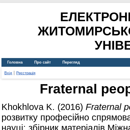
ЕЛЕКТРОН
ЖИТОМИРСЬК
УНІВ
Головна
Про сайт
Перегляд
Вхід
Реєстрація
Fraternal peo
Khokhlova K.
(2016)
Fraternal 
розвитку професійно спрямова
науці: збірник матеріалів Між