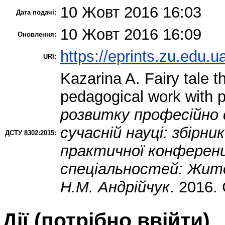
10 Жовт 2016 16:03
Дата подачі:
10 Жовт 2016 16:09
Оновлення:
https://eprints.zu.edu.u
URI:
Kazarina A.
Fairy tale t
pedagogical work with 
розвитку професійно 
сучасній науці: збірни
ДСТУ 8302:2015:
практичної конференц
спеціальностей: Житом
Н.М. Андрійчук
. 2016.
Дії ​​(потрібно ввійти)