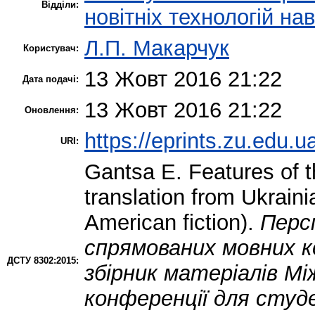
Відділи:
новітніх технологій на
Л.П. Макарчук
Користувач:
13 Жовт 2016 21:22
Дата подачі:
13 Жовт 2016 21:22
Оновлення:
https://eprints.zu.edu.u
URI:
Gantsa E.
Features of t
translation from Ukrain
American fiction).
Перс
спрямованих мовних ко
ДСТУ 8302:2015:
збірник матеріалів Мі
конференції для студ