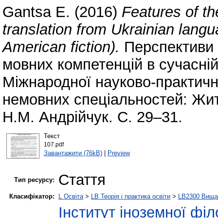
Gantsa E.
(2016)
Features of th
translation from Ukrainian langu
American fiction).
Перспективи 
мовних компетенцій в сучасній 
Міжнародної науково-практичн
немовних спеціальностей: Житом
Н.М. Андрійчук. С. 29–31.
Текст
107.pdf
Завантажити (76kB)
|
Preview
Стаття
Тип ресурсу:
Класифікатор:
L Освіта
>
LB Теорія і практика освіти
>
LB2300 Вища 
Інститут іноземної філ