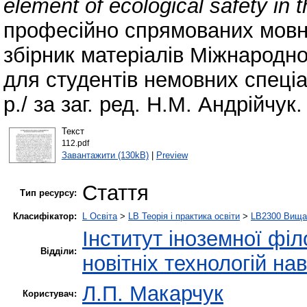
element of ecological safety in t
професійно спрямованих мовни
збірник матеріалів Міжнародно
для студентів немовних спеці
р./ за заг. ред. Н.М. Андрійчук.
Текст
112.pdf
Завантажити (130kB)
|
Preview
Стаття
Тип ресурсу:
Класифікатор:
L Освіта
>
LB Теорія і практика освіти
>
LB2300 Вища 
Інститут іноземної філ
Відділи:
новітніх технологій на
Л.П. Макарчук
Користувач: