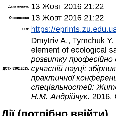
13 Жовт 2016 21:22
Дата подачі:
13 Жовт 2016 21:22
Оновлення:
https://eprints.zu.edu.u
URI:
Dmytriv A.
,
Tymchuk Y.
element of ecological sa
розвитку професійно 
сучасній науці: збірни
ДСТУ 8302:2015:
практичної конференц
спеціальностей: Житом
Н.М. Андрійчук
. 2016.
Дії ​​(потрібно ввійти)