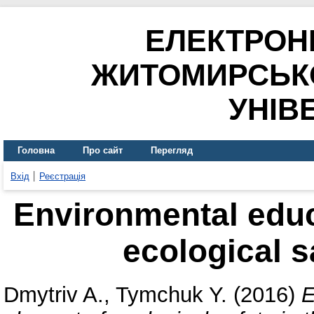
ЕЛЕКТРОН
ЖИТОМИРСЬК
УНІВ
Головна
Про сайт
Перегляд
Вхід
Реєстрація
Environmental educ
ecological sa
Dmytriv A.
,
Tymchuk Y.
(2016)
E