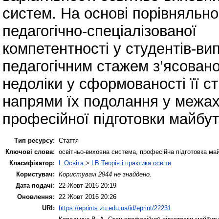
систем. На основі порівняльно
педагогічно-спеціалізованої
компетентності у студентів-вип
педагогічним стажем з’ясован
недоліки у сформованості її с
напрями їх подолання у межа
професійної підготовки майбут
Тип ресурсу:
Стаття
Ключові слова:
освітньо-виховна система, професійна підготовка май
Класифікатор:
L Освіта
>
LB Теорія і практика освіти
Користувач:
Користувачі 2944 не знайдено.
Дата подачі:
22 Жовт 2016 20:19
Оновлення:
22 Жовт 2016 20:26
URI:
https://eprints.zu.edu.ua/id/eprint/22231