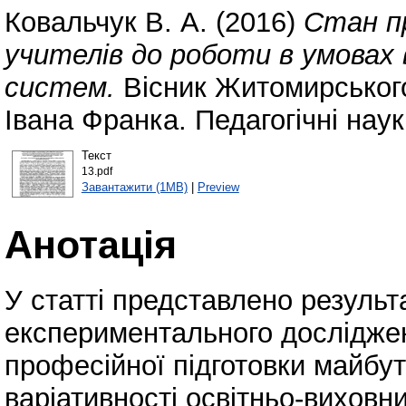
Ковальчук В. А.
(2016)
Стан п
учителів до роботи в умовах
систем.
Вісник Житомирського
Івана Франка. Педагогічні нау
Текст
13.pdf
Завантажити (1MB)
|
Preview
Анотація
У статті представлено результ
експериментального досліджен
професійної підготовки майбут
варіативності освітньо-виховн