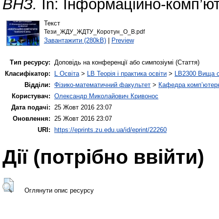
ВНЗ.
In: Інформаційно-комп’юте
Текст
Тези_ЖДУ_ЖДТУ_Коротун_О_В.pdf
Завантажити (280kB)
|
Preview
Тип ресурсу:
Доповідь на конференції або симпозіумі (Стаття)
Класифікатор:
L Освіта
>
LB Теорія і практика освіти
>
LB2300 Вища о
Відділи:
Фізико-математичний факультет
>
Кафедра комп’ютерн
Користувач:
Олександр Миколайович Кривонос
Дата подачі:
25 Жовт 2016 23:07
Оновлення:
25 Жовт 2016 23:07
URI:
https://eprints.zu.edu.ua/id/eprint/22260
Дії ​​(потрібно ввійти)
Оглянути опис ресурсу