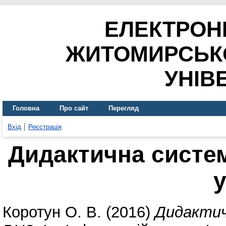
ЕЛЕКТРОН
ЖИТОМИРСЬК
УНІВ
Головна
Про сайт
Перегляд
Вхід
Реєстрація
Дидактична систе
Коротун О. В.
(2016)
Дидактич