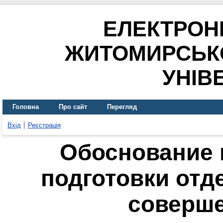
ЕЛЕКТРОН
ЖИТОМИРСЬК
УНІВ
Головна
Про сайт
Перегляд
Вхід
Реєстрація
Обоснование 
подготовки отд
соверш