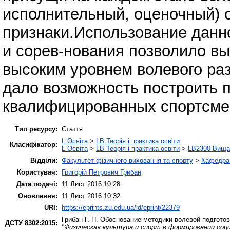
исполнительный, оценочный)
признаки.Использование данн
и сорев-нования позволило вы
высоким уровнем волевого раз
дало возможность построить п
квалифицированных спортсмен
Тип ресурсу:
Стаття
L Освіта
>
LB Теорія і практика освіти
Класифікатор:
L Освіта
>
LB Теорія і практика освіти
>
LB2300 Вища 
Відділи:
Факультет фізичного виховання та спорту
>
Кафедра 
Користувач:
Григорій Петрович Грибан
Дата подачі:
11 Лист 2016 10:28
Оновлення:
11 Лист 2016 10:32
URI:
https://eprints.zu.edu.ua/id/eprint/22379
Грибан Г. П.
Обоснование методики волевой подготов
ДСТУ 8302:2015:
"Физическая культура и спорт в формировании соц