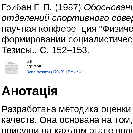
Грибан Г. П.
(1987)
Обоснован
отделений спортивного сове
научная конференция "Физичес
формировании социалистическ
Тезисы.. С. 152–153.
pdf
152.PDF
Завантажити (170kB)
|
Preview
Анотація
Разработана методика оценки
качеств. Она основана на том
присущи на каждом этапе воле