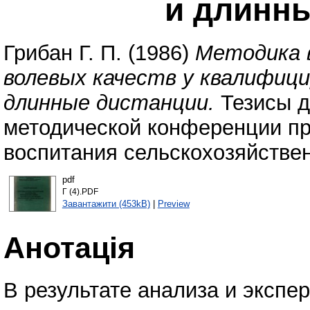
и длинн
Грибан Г. П.
(1986)
Методика 
волевых качеств у квалифици
длинные дистанции.
Тезисы д
методической конференции п
воспитания сельскохозяйствен
pdf
Г (4).PDF
Завантажити (453kB)
|
Preview
Анотація
В результате анализа и экспе