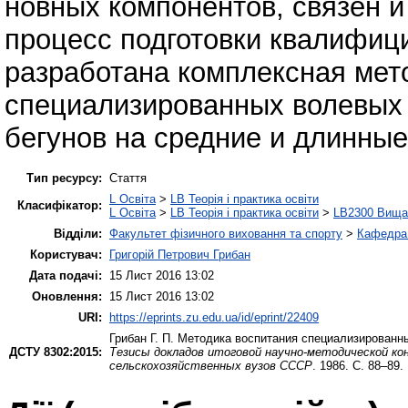
новных компонентов, связен 
процесс подготовки квалифиц
разработана комплексная мет
специализированных волевых
бегунов на средние и длинные
Тип ресурсу:
Стаття
L Освіта
>
LB Теорія і практика освіти
Класифікатор:
L Освіта
>
LB Теорія і практика освіти
>
LB2300 Вища 
Відділи:
Факультет фізичного виховання та спорту
>
Кафедра 
Користувач:
Григорій Петрович Грибан
Дата подачі:
15 Лист 2016 13:02
Оновлення:
15 Лист 2016 13:02
URI:
https://eprints.zu.edu.ua/id/eprint/22409
Грибан Г. П.
Методика воспитания специализированны
ДСТУ 8302:2015:
Тезисы докладов итоговой научно-методической к
сельскохозяйственных вузов СССР
. 1986. С. 88–89.