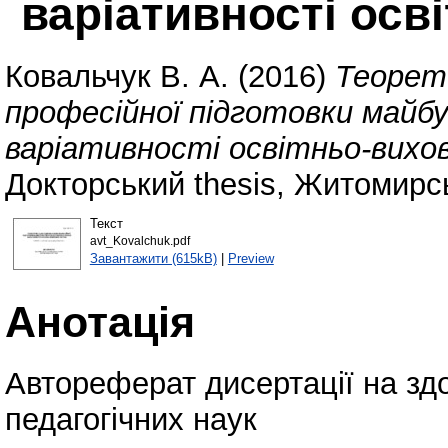
варіативності осв
Ковальчук В. А.
(2016)
Теорет
професійної підготовки майбу
варіативності освітньо-вихо
Докторський thesis, Житомирс
Текст
avt_Kovalchuk.pdf
Завантажити (615kB)
|
Preview
Анотація
Автореферат дисертації на зд
педагогічних наук